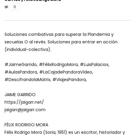
0
A GRANDES MALES, GRANDES REMEDIOS
con Doc. Efraín López Rivero, Enrique
Bautista, Yolanda, José,
CAJADEPANDORA
Soluciones combativas para superar la Plandemia y
EL SENTIDO DEL MIEDO con Yolanda Soria
secuelas O al revés. Soluciones para entrar en acción
y Luis Palacios
(individual-colectiva).
CAJADEPANDORA
#JaimeGarrido, #FélixRodrigoMora, #LuisPalacios,
CAMBIA TU VIDA, te invito a descifrar la
#AulasPandora, #LaCajadePandoraVídeo,
Metafísica China con Ana Romero
#DescifrandolaMatrix, #ViajesPandora,
CAJADEPANDORA
JAIME GARRIDO
LOS MAGOS NEGROS DEL PLANETA con
https://jaigarr.net/
Endika Drame
jaigarr@jaigarr.com
CAJADEPANDORA
FÉLIX RODRIGO MORA
TERAPIA EN VIVO PARA ELIMINAR LA
Félix Rodrigo Mora (Soria, 1951) es un escritor, historiador y