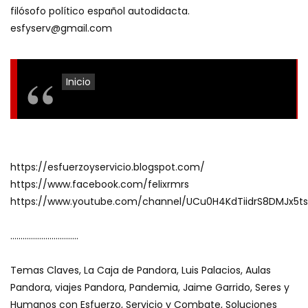
ANSIEDAD con Isabela Delcourt
filósofo político español autodidacta.
CAJADEPANDORA
esfyserv@gmail.com
PORTALES ORGÁNICOS, OTRA FORMA DE
EVOLUCIÓN con Sol Ahimsa
Inicio
LOS MAGOS NEGROS DEL PLANETA con
Endika Drame
https://esfuerzoyservicio.blogspot.com/
https://www.facebook.com/felixrmrs
Conexión Punto 0. Preguntas y Dudas.
https://www.youtube.com/channel/UCu0H4KdTiidrS8DMJx5t
Por José Antonio González Calderón
……………………………
PROCESANDO NUESTRAS EMOCIONES
Temas Claves, La Caja de Pandora, Luis Palacios, Aulas
DENSAS: DESPIDIENDO PRIMERO EL MIEDO.
Pandora, viajes Pandora, Pandemia, Jaime Garrido, Seres y
1ª PARTE con María D. Obiols
Humanos con Esfuerzo, Servicio y Combate, Soluciones