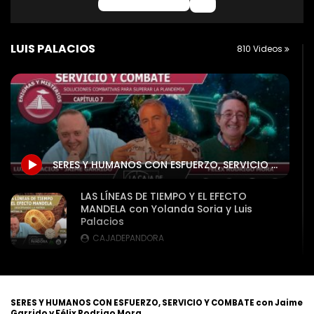
0 Comentarios
LUIS PALACIOS
810 Videos
SERES Y HUMANOS CON ESFUERZO, SERVICIO Y COMBATE con Jaime Garrido y Félix Rodrigo Mora
LAS LÍNEAS DE TIEMPO Y EL EFECTO
MANDELA con Yolanda Soria y Luis
Palacios
CAJADEPANDORA
PROGRESIÓN AL FUTURO con Ricardo Bru,
Yolanda Soria, José A. Jimenez, Nexus y
Luis
SERES Y HUMANOS CON ESFUERZO, SERVICIO Y COMBATE con Jaime
CAJADEPANDORA
Garrido y Félix Rodrigo Mora