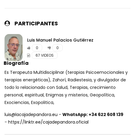
ANSIEDAD con Isabela Delcourt
CAJADEPANDORA
PORTALES ORGÁNICOS, OTRA FORMA DE
EVOLUCIÓN con Sol Ahimsa
Luis Manuel Palacios Gutiérrez
0
0
LOS MAGOS NEGROS DEL PLANETA con
67 VIDEOS
Endika Drame
Es Terapeuta Multidisciplinar (terapias Psicoemocionales y
terapias energéticas), Zahorí, Radiestesia, y divulgador de
Conexión Punto 0. Preguntas y Dudas.
todo lo relacionado con Salud, Terapias, crecimiento
Por José Antonio González Calderón
personal, espiritual, Enigmas y misterios, Geopolítica,
Exociencias, Exopolitica,
luis@lacajadepandora.eu
-
WhatsApp: +34 622 608 139
PROCESANDO NUESTRAS EMOCIONES
DENSAS: DESPIDIENDO PRIMERO EL MIEDO.
-
https://linktr.ee/cajadepandora.oficial
1ª PARTE con María D. Obiols