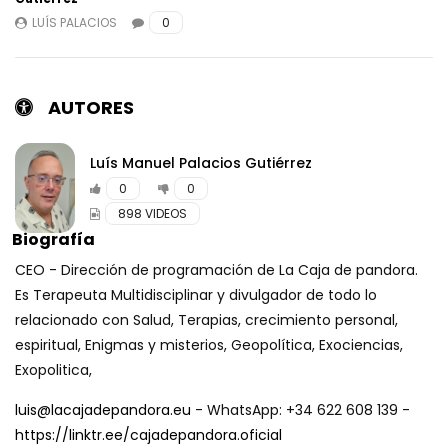
LUÍS PALACIOS
0
A GRANDES MALES, GRANDES REMEDIOS
con Doc. Efraín López Rivero, Enrique
Bautista, Yolanda, José,
CAJADEPANDORA
EL SENTIDO DEL MIEDO con Yolanda Soria
y Luis Palacios
Luís Manuel Palacios Gutiérrez
CAJADEPANDORA
0
0
898 VIDEOS
CAMBIA TU VIDA, te invito a descifrar la
Metafísica China con Ana Romero
CEO - Dirección de programación de La Caja de pandora.
CAJADEPANDORA
Es Terapeuta Multidisciplinar y divulgador de todo lo
relacionado con Salud, Terapias, crecimiento personal,
LOS MAGOS NEGROS DEL PLANETA con
espiritual, Enigmas y misterios, Geopolítica, Exociencias,
Endika Drame
Exopolitica,
CAJADEPANDORA
luis@lacajadepandora.eu
- WhatsApp: +34 622 608 139 -
TERAPIA EN VIVO PARA ELIMINAR LA
https://linktr.ee/cajadepandora.oficial