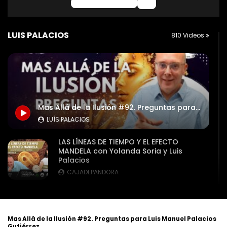
0 Comentarios
LUIS PALACIOS
810 Videos
Mas Allá de la Ilusión #92. Preguntas para Luis Manuel Palacios Gutiérrez
LUÍS PALACIOS
LAS LÍNEAS DE TIEMPO Y EL EFECTO
MANDELA con Yolanda Soria y Luis
Palacios
CAJADEPANDORA
PROGRESIÓN AL FUTURO con Ricardo Bru,
Yolanda Soria, José A. Jimenez, Nexus y
Luis
Mas Allá de la Ilusión #92. Preguntas para Luis Manuel Palacios
CAJADEPANDORA
Gutiérrez