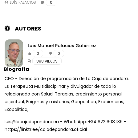
LUÍS PALACIOS
0
A GRANDES MALES, GRANDES REMEDIOS
con Doc. Efraín López Rivero, Enrique
Bautista, Yolanda, José,
CAJADEPANDORA
EL SENTIDO DEL MIEDO con Yolanda Soria
Luís Manuel Palacios Gutiérrez
y Luis Palacios
0
0
CAJADEPANDORA
898 VIDEOS
CAMBIA TU VIDA, te invito a descifrar la
Metafísica China con Ana Romero
CEO - Dirección de programación de La Caja de pandora.
CAJADEPANDORA
Es Terapeuta Multidisciplinar y divulgador de todo lo
relacionado con Salud, Terapias, crecimiento personal,
espiritual, Enigmas y misterios, Geopolítica, Exociencias,
LOS MAGOS NEGROS DEL PLANETA con
Endika Drame
Exopolitica,
CAJADEPANDORA
luis@lacajadepandora.eu
- WhatsApp: +34 622 608 139 -
https://linktr.ee/cajadepandora.oficial
TERAPIA EN VIVO PARA ELIMINAR LA