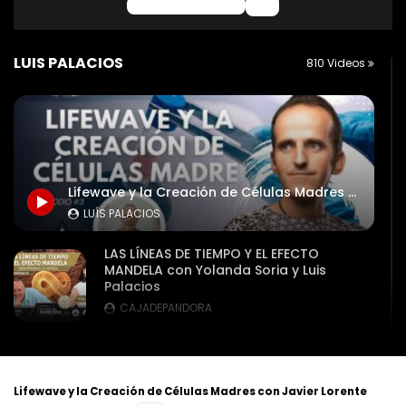
0 Comentarios
LUIS PALACIOS
810 Videos
Lifewave y la Creación de Células Madres con Javier Lorente
LUÍS PALACIOS
LAS LÍNEAS DE TIEMPO Y EL EFECTO
MANDELA con Yolanda Soria y Luis
Palacios
CAJADEPANDORA
PROGRESIÓN AL FUTURO con Ricardo Bru,
Yolanda Soria, José A. Jimenez, Nexus y
Luis
Lifewave y la Creación de Células Madres con Javier Lorente
CAJADEPANDORA