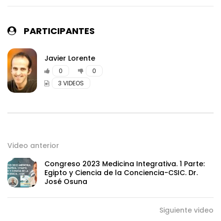
ANSIEDAD con Isabela Delcourt
CAJADEPANDORA
PORTALES ORGÁNICOS, OTRA FORMA DE
EVOLUCIÓN con Sol Ahimsa
Javier Lorente
0
0
3 VIDEOS
LOS MAGOS NEGROS DEL PLANETA con
Endika Drame
Conexión Punto 0. Preguntas y Dudas.
Video anterior
Por José Antonio González Calderón
Congreso 2023 Medicina Integrativa. 1 Parte:
Egipto y Ciencia de la Conciencia-CSIC. Dr.
José Osuna
PROCESANDO NUESTRAS EMOCIONES
DENSAS: DESPIDIENDO PRIMERO EL MIEDO.
1ª PARTE con María D. Obiols
Siguiente video