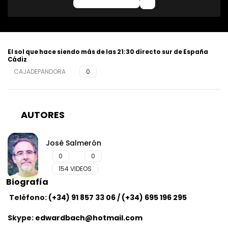
0 Comentarios
El sol que hace siendo más de las 21:30 directo sur de España
Cádiz
CAJADEPANDORA
0
José Salmerón
0
0
154 VIDEOS
Teléfono:
(+34) 91 857 33 06
/
(+34) 695 196 295
Skype:
edwardbach@hotmail.com