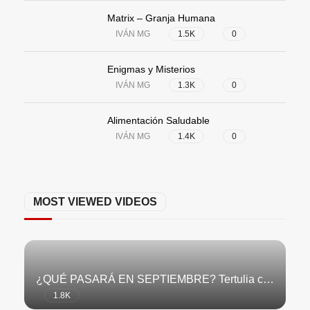
IVÁN MG
1.5K
0
Matrix – Granja Humana
IVÁN MG
1.5K
0
Enigmas y Misterios
IVÁN MG
1.3K
0
Alimentación Saludable
IVÁN MG
1.4K
0