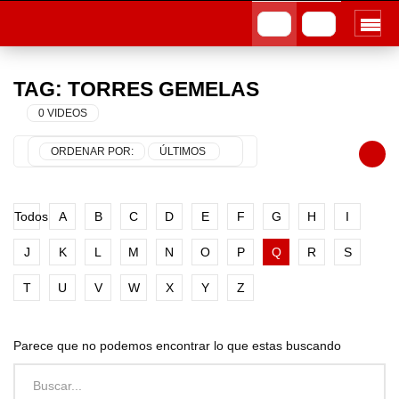
TAG: TORRES GEMELAS
0 VIDEOS
ORDENAR POR:
ÚLTIMOS
Todos
A
B
C
D
E
F
G
H
I
J
K
L
M
N
O
P
Q
R
S
T
U
V
W
X
Y
Z
Parece que no podemos encontrar lo que estas buscando