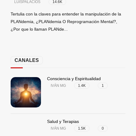
LUISPALACIOS
14.6K
LU
Tertulia con la claves para entender la manipulación
Robe
de la PLANdemia, ¿PLANdemia O Reprogramación
nort
Mental?, ¿Por que lo llaman PLANde...
Trum
CANALES
Consciencia y Espiritualidad
IVÁN MG
1.4K
1
Salud y Terapias