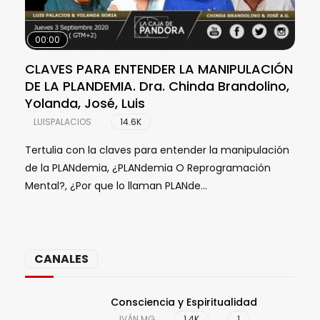
00:00
00
CLAVES PARA ENTENDER LA MANIPULACIÓN
TRU
DE LA PLANDEMIA. Dra. Chinda Brandolino,
EXT
Yolanda, José, Luis
Ste
LUISPALACIOS
14.6K
LU
Tertulia con la claves para entender la manipulación
Robe
de la PLANdemia, ¿PLANdemia O Reprogramación
nort
Mental?, ¿Por que lo llaman PLANde...
Trum
CANALES