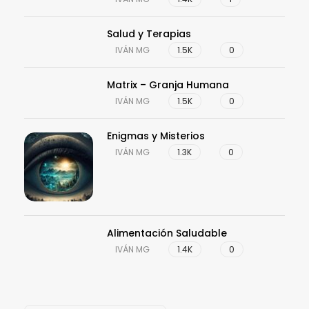
Consciencia y Espiritualidad
IVÁN MG
1.4K
1
Salud y Terapias
IVÁN MG
1.5K
0
Matrix – Granja Humana
IVÁN MG
1.5K
0
Enigmas y Misterios
IVÁN MG
1.3K
0